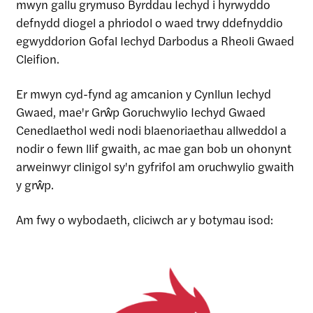
mwyn gallu grymuso Byrddau Iechyd i hyrwyddo
defnydd diogel a phriodol o waed trwy ddefnyddio
egwyddorion Gofal Iechyd Darbodus a Rheoli Gwaed
Cleifion.
Er mwyn cyd-fynd ag amcanion y Cynllun Iechyd
Gwaed, mae'r Grŵp Goruchwylio Iechyd Gwaed
Cenedlaethol wedi nodi blaenoriaethau allweddol a
nodir o fewn llif gwaith, ac mae gan bob un ohonynt
arweinwyr clinigol sy'n gyfrifol am oruchwylio gwaith
y grŵp.
Am fwy o wybodaeth, cliciwch ar y botymau isod: