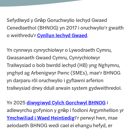
Sefydlwyd y Grŵp Goruchwylio Iechyd Gwaed
Cenedlaethol (BHNOG) yn 2017 i oruchwylio'r gwaith
o weithredu'r
Cynllun Iechyd Gwaed
.
Yn cynnwys cynrychiolwyr o Lywodraeth Cymru,
Gwasanaeth Gwaed Cymru, Cynrychiolwyr
Trallwysiad o bob bwrdd iechyd (HB) yng Nghymru,
ynghyd ag Arbenigwyr Pwnc (SMEs), mae'r BHNOG
yn darparu rôl oruchwylio i gyflawni arferion
trallwysiad drwy ddull arwain system gydweithredol.
Yn 2025
diwygiwyd Cylch Gorchwyl BHNOG
i
adlewyrchu gofynion y grŵp i fodloni Argymhellion yr
Ymchwiliad i Waed Heintiedig
I'r perwyl hwn, mae
aelodaeth BHNOG wedi cael ei ehangu hefyd, er