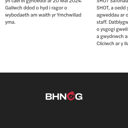
yn cael ei gyhoeddi ar 20 Mai 2024.
SHOT Safonau 
Gallwch ddod o hyd i ragor o
SHOT, a oedd
wybodaeth am waith yr Ymchwiliad
agweddau ar ofa
yma.
staff. Datblyg
o ysgogi gwell
a gwydnwch ar
Cliciwch ar y l