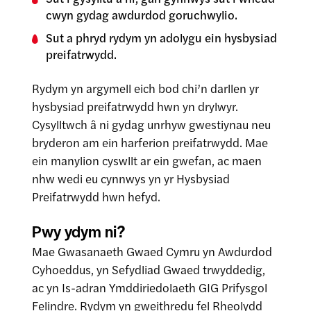
cwyn gydag awdurdod goruchwylio.
Sut a phryd rydym yn adolygu ein hysbysiad
preifatrwydd.
Rydym yn argymell eich bod chi’n darllen yr
hysbysiad preifatrwydd hwn yn drylwyr.
Cysylltwch â ni gydag unrhyw gwestiynau neu
bryderon am ein harferion preifatrwydd. Mae
ein manylion cyswllt ar ein gwefan, ac maen
nhw wedi eu cynnwys yn yr Hysbysiad
Preifatrwydd hwn hefyd.
Pwy ydym ni?
Mae Gwasanaeth Gwaed Cymru yn Awdurdod
Cyhoeddus, yn Sefydliad Gwaed trwyddedig,
ac yn Is-adran Ymddiriedolaeth GIG Prifysgol
Felindre. Rydym yn gweithredu fel Rheolydd