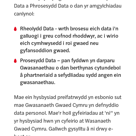
Data a Phrosesydd Data o dan yr amgylchiadau
canlynol:
Rheolydd Data - wrth brosesu eich data i'n
galluogi i greu cofnod rhoddwyr, ac i wirio
eich cymhwysedd i roi gwaed neu
gyfansoddion gwaed.
Prosesydd Data – pan fyddwn yn darparu
Gwasanaethau o dan berthynas cytundebol
â phartneriaid a sefydliadau sydd angen ein
gwasanaethau.
Mae ein hysbysiad preifatrwydd yn esbonio sut
mae Gwasanaeth Gwaed Cymru yn defnyddio
data personol. Mae'r holl gyfeiriadau at 'ni’' yn
yr hysbysiad hwn yn cyfeirio at Wasanaeth
Gwaed Cymru. Gallwch gysylltu â ni drwy e-