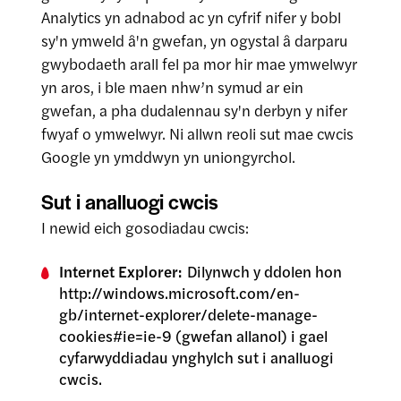
Analytics yn adnabod ac yn cyfrif nifer y bobl
sy'n ymweld â'n gwefan, yn ogystal â darparu
gwybodaeth arall fel pa mor hir mae ymwelwyr
yn aros, i ble maen nhw’n symud ar ein
gwefan, a pha dudalennau sy'n derbyn y nifer
fwyaf o ymwelwyr. Ni allwn reoli sut mae cwcis
Google yn ymddwyn yn uniongyrchol.
Sut i analluogi cwcis
I newid eich gosodiadau cwcis:
Internet Explorer:
Dilynwch y ddolen hon
http://windows.microsoft.com/en-
gb/internet-explorer/delete-manage-
cookies#ie=ie-9 (gwefan allanol) i gael
cyfarwyddiadau ynghylch sut i analluogi
cwcis.