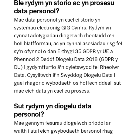
Ble rydym yn storio ac yn prosesu
data personol?
Mae data personol yn cael ei storio yn
systemau electronig GIG Cymru. Rydym yn
cynnal adolygiadau diogelwch rheolaidd o'n
holl blatfformau, ac yn cynnal asesiadau risg fel
sy'n ofynnol o dan Erthygl 35 GDPR yr UE a
Phennod 2 Deddf Diogelu Data 2018 (GDPR y
DU) i gydymffurfio â'n dyletswydd fel Rheolwr
Data. Cysylltwch â'n Swyddog Diogelu Data i
gael rhagor o wybodaeth os hoffech ddeall sut
mae eich data yn cael eu prosesu.
Sut rydym yn diogelu data
personol?
Mae gennym fesurau diogelwch priodol ar
waith i atal eich gwybodaeth bersonol rhag