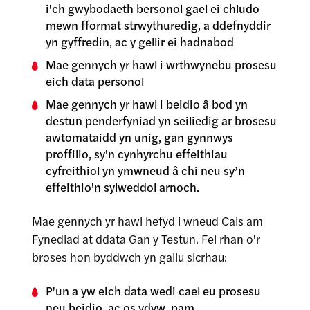
i'ch gwybodaeth bersonol gael ei chludo
mewn fformat strwythuredig, a ddefnyddir
yn gyffredin, ac y gellir ei hadnabod
Mae gennych yr hawl i wrthwynebu prosesu
eich data personol
Mae gennych yr hawl i beidio â bod yn
destun penderfyniad yn seiliedig ar brosesu
awtomataidd yn unig, gan gynnwys
proffilio, sy'n cynhyrchu effeithiau
cyfreithiol yn ymwneud â chi neu sy’n
effeithio'n sylweddol arnoch.
Mae gennych yr hawl hefyd i wneud Cais am
Fynediad at ddata Gan y Testun. Fel rhan o'r
broses hon byddwch yn gallu sicrhau:
P'un a yw eich data wedi cael eu prosesu
neu beidio, ac os ydyw, pam