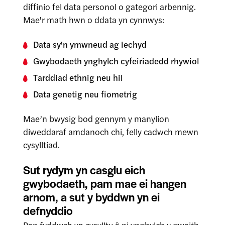
diffinio fel data personol o gategori arbennig.
Mae'r math hwn o ddata yn cynnwys:
Data sy'n ymwneud ag iechyd
Gwybodaeth ynghylch cyfeiriadedd rhywiol
Tarddiad ethnig neu hil
Data genetig neu fiometrig
Mae’n bwysig bod gennym y manylion
diweddaraf amdanoch chi, felly cadwch mewn
cysylltiad.
Sut rydym yn casglu eich
gwybodaeth, pam mae ei hangen
arnom, a sut y byddwn yn ei
defnyddio