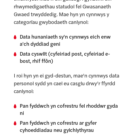
rhwymedigaethau statudol fel Gwasanaeth
Gwaed trwyddedig. Mae hyn yn cynnwys y
categorïau gwybodaeth canlynol:
Data hunaniaeth sy'n cynnwys eich enw
a'ch dyddiad geni
Data cyswllt (cyfeiriad post, cyfeiriad e-
bost, rhif ffôn)
I roi hyn yn ei gyd-destun, mae'n cynnwys data
personol sydd yn cael eu casglu drwy’r ffyrdd
canlynol:
Pan fyddwch yn cofrestru fel rhoddwr gyda
ni
Pan fyddwch yn cofrestru ar gyfer
cyhoeddiadau neu gylchlythyrau