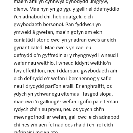
mae’n aml yn cynnwys dynodydd unigryw,
dienw. Mae hyn yn golygu y gellir ei ddefnyddio
i'ch adnabod chi, heb ddatgelu eich
gwybodaeth bersonol. Pan fyddwch yn
ymweld â gwefan, mae'n gofyn am eich
caniatâd i storio cwci yn yr adran cwcis ar eich
gyriant caled. Mae cwcis yn cael eu
defnyddio’n gyffredin ar y rhyngrwyd i wneud i
wefannau weithio, i wneud iddynt weithio'n
fwy effeithlon, neu i ddarparu gwybodaeth am
eich defnydd o'r wefan i berchennog y safle
neu i drydydd partïon eraill. Er enghraifft, os
ydych yn ychwanegu eitemau i fasged siopa,
mae cwci’n galluogi’r wefan i gofio pa eitemau
rydych chi'n eu prynu, neu os ydych chi'n
mewngofnodi ar wefan, gall cwci eich adnabod
chi nes ymlaen fel nad oes rhaid i chi roi eich
cyfrinair i mewn eto.