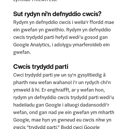
Sut rydyn ni'n defnyddio cwcis?
Rydym yn defnyddio cwcis i wella'r ffordd mae
ein gwefan yn gweithio. Rydym yn defnyddio
cwcis trydydd parti hefyd wedi’u gosod gan
Google Analytics, i adolygu ymarferoldeb ein
gwefan.
Cwcis trydydd parti
Cwci trydydd parti yw un sy'n gysylltiedig â
pharth neu wefan wahanol i’r un rydych chi'n
ymweld â hi. Er enghraifft, ar y wefan hon,
rydym yn defnyddio cwcis trydydd parti wedi’u
hadeiladu gan Google i alluogi dadansoddi’r
wefan, ond gan nad yw ein gwefan ym mharth
Google, mae hyn yn gwneud eu cwcis nhw yn
gwcis "trydydd parti." Bydd cwci Google