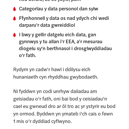
Categorïau y data personol dan sylw
Ffynhonnell y data os nad ydych chi wedi
darparu'r data gwreiddiol
I bwy y gellir datgelu eich data, gan
gynnwys y tu allan i'r EEA, a'r mesurau
diogelu sy'n berthnasol i drosglwyddiadau
o'r fath.
Rydym yn cadw'r hawl i ddilysu eich
hunaniaeth cyn rhyddhau gwybodaeth.
Ni fyddwn yn codi unrhyw daliadau am
geisiadau o’r fath, oni bai bod y ceisiadau’n
cael eu gwneud dro ar ôl tro ac yr ystyrir eu bod
yn ormod. Byddwn yn ymateb i’ch cais o fewn
1 mis o’r dyddiad cyflwyno.