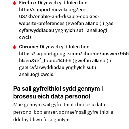
Firefox:
Dilynwch y ddolen hon
http://support.mozilla.org/en-
US/kb/enable-and-disable-cookies-
website-preferences (gwefan allanol) i gael
cyfarwyddiadau ynghylch sut i analluogi
cwcis
Chrome:
Dilynwch y ddolen hon
https://support.google.com/chrome/answer/95
hl=en&ref_topic=14666 (gwefan allanol) i
gael cyfarwyddiadau ynghylch sut i
analluogi cwcis.
Pa sail gyfreithiol sydd gennym i
brosesu eich data personol
Mae gennym sail gyfreithiol i brosesu data
Site Search
personol bob amser, ac mae’r sail gyfreithiol a
ddefnyddiwn fel a ganlyn: