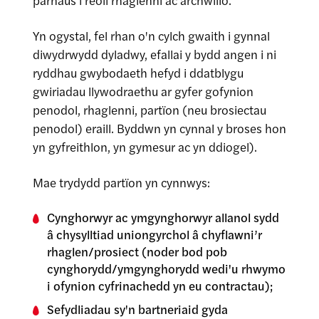
parhaus i reoli rhaglenni ac archwilio.
Yn ogystal, fel rhan o'n cylch gwaith i gynnal
diwydrwydd dyladwy, efallai y bydd angen i ni
ryddhau gwybodaeth hefyd i ddatblygu
gwiriadau llywodraethu ar gyfer gofynion
penodol, rhaglenni, partïon (neu brosiectau
penodol) eraill. Byddwn yn cynnal y broses hon
yn gyfreithlon, yn gymesur ac yn ddiogel).
Mae trydydd partïon yn cynnwys:
Cynghorwyr ac ymgynghorwyr allanol sydd
â chysylltiad uniongyrchol â chyflawni’r
rhaglen/prosiect (noder bod pob
cynghorydd/ymgynghorydd wedi'u rhwymo
i ofynion cyfrinachedd yn eu contractau);
Sefydliadau sy'n bartneriaid gyda