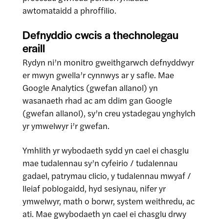
awtomataidd a phroffilio.
Defnyddio cwcis a thechnolegau
eraill
Rydyn ni’n monitro gweithgarwch defnyddwyr
er mwyn gwella’r cynnwys ar y safle. Mae
Google Analytics (gwefan allanol) yn
wasanaeth rhad ac am ddim gan Google
(gwefan allanol), sy’n creu ystadegau ynghylch
yr ymwelwyr i’r gwefan.
Ymhlith yr wybodaeth sydd yn cael ei chasglu
mae tudalennau sy’n cyfeirio / tudalennau
gadael, patrymau clicio, y tudalennau mwyaf /
lleiaf poblogaidd, hyd sesiynau, nifer yr
ymwelwyr, math o borwr, system weithredu, ac
ati. Mae gwybodaeth yn cael ei chasglu drwy