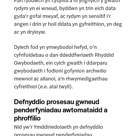
Pan fyddwch yn cysylltu â ni ynghylch y gwaith
rydym yn ei wneud, byddwn yn trin eich data
gyda'r gofal mwyaf, ac rydym yn sensitif i'r
angen i drin yr holl ddata yn gyfreithlon, yn deg
ac yn dryloyw.
Dylech fod yn ymwybodol hefyd, o'n
cyfrifoldebau o dan ddeddfwriaeth Rhyddid
Gwybodaeth, ein cylch gwaith i ddarparu
gwybodaeth i fodloni gofynion archwilio
mewnol ac allanol, a'n rhwymedigaethau
cyfreithiol (e.e. atal twyll).
Defnyddio prosesau gwneud
penderfyniadau awtomataidd a
phroffilio
Nid yw'r Ymddiriedolaeth yn defnyddio
prosesau gwneud penderfyniadau