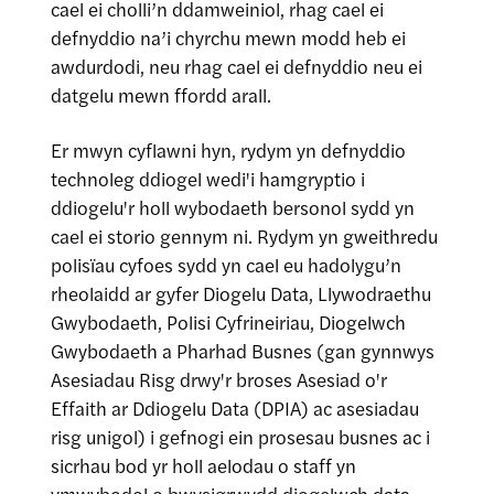
cael ei cholli’n ddamweiniol, rhag cael ei
defnyddio na’i chyrchu mewn modd heb ei
awdurdodi, neu rhag cael ei defnyddio neu ei
datgelu mewn ffordd arall.
Er mwyn cyflawni hyn, rydym yn defnyddio
technoleg ddiogel wedi'i hamgryptio i
ddiogelu'r holl wybodaeth bersonol sydd yn
cael ei storio gennym ni. Rydym yn gweithredu
polisïau cyfoes sydd yn cael eu hadolygu’n
rheolaidd ar gyfer Diogelu Data, Llywodraethu
Gwybodaeth, Polisi Cyfrineiriau, Diogelwch
Gwybodaeth a Pharhad Busnes (gan gynnwys
Asesiadau Risg drwy'r broses Asesiad o'r
Effaith ar Ddiogelu Data (DPIA) ac asesiadau
risg unigol) i gefnogi ein prosesau busnes ac i
sicrhau bod yr holl aelodau o staff yn