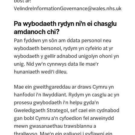
bost ar:
VelindreInformationGovernance@wales.nhs.uk
Pa wybodaeth rydyn ni'n ei chasglu
amdanoch chi?
Pan fyddwn yn sôn am ddata personol neu
wybodaeth bersonol, rydym yn cyfeirio at yr
wybodaeth y gellir adnabod unigolyn ohoni yn
unig. Nid yw'n cynnwys data lle mae'r
hunaniaeth wedi'i dileu.
Mae ein gweithgareddau ar draws Cymru yn
hanfodol i'n llwyddiant. Rydym yn casglu ac yn
prosesu gwybodaeth i'n helpu gyda'n
Gweledigaeth Strategol, sef cael ein cydnabod
gan bobl Cymru a'n cyfoedion fel arweinydd
mewn gwasanaethau trawsblannu a
thrallwyso. Mae'n ein galluogi i gyflawni ein