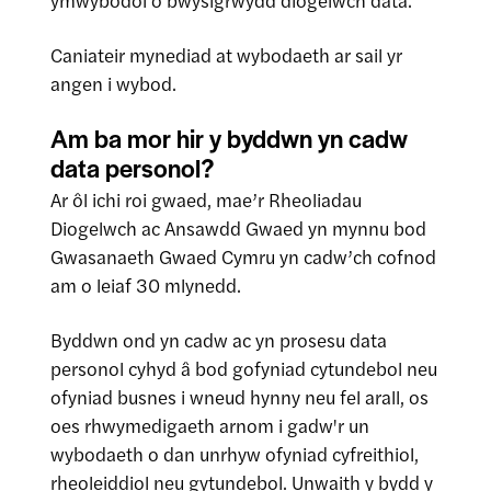
ymwybodol o bwysigrwydd diogelwch data.
Caniateir mynediad at wybodaeth ar sail yr
angen i wybod.
Am ba mor hir y byddwn yn cadw
data personol?
Ar ôl ichi roi gwaed, mae’r Rheoliadau
Diogelwch ac Ansawdd Gwaed yn mynnu bod
Gwasanaeth Gwaed Cymru yn cadw’ch cofnod
am o leiaf 30 mlynedd.
Byddwn ond yn cadw ac yn prosesu data
personol cyhyd â bod gofyniad cytundebol neu
ofyniad busnes i wneud hynny neu fel arall, os
oes rhwymedigaeth arnom i gadw'r un
wybodaeth o dan unrhyw ofyniad cyfreithiol,
rheoleiddiol neu gytundebol. Unwaith y bydd y