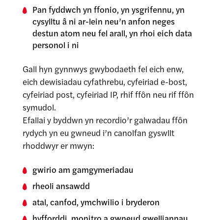
Pan fyddwch yn ffonio, yn ysgrifennu, yn
cysylltu â ni ar-lein neu’n anfon neges
destun atom neu fel arall, yn rhoi eich data
personol i ni
Gall hyn gynnwys gwybodaeth fel eich enw,
eich dewisiadau cyfathrebu, cyfeiriad e-bost,
cyfeiriad post, cyfeiriad IP, rhif ffôn neu rif ffôn
symudol.
Efallai y byddwn yn recordio’r galwadau ffôn
rydych yn eu gwneud i’n canolfan gyswllt
rhoddwyr er mwyn:
gwirio am gamgymeriadau
rheoli ansawdd
atal, canfod, ymchwilio i bryderon
hyfforddi, monitro a gwneud gwelliannau