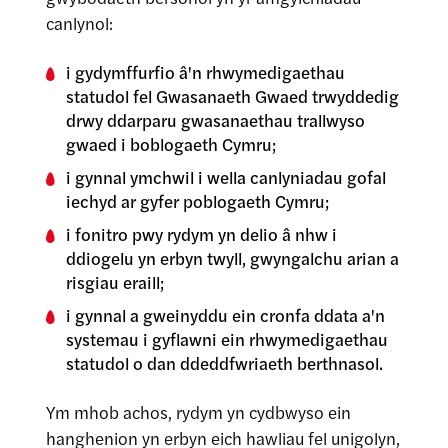
canlynol:
i gydymffurfio â'n rhwymedigaethau
statudol fel Gwasanaeth Gwaed trwyddedig
drwy ddarparu gwasanaethau trallwyso
gwaed i boblogaeth Cymru;
i gynnal ymchwil i wella canlyniadau gofal
iechyd ar gyfer poblogaeth Cymru;
i fonitro pwy rydym yn delio â nhw i
ddiogelu yn erbyn twyll, gwyngalchu arian a
risgiau eraill;
i gynnal a gweinyddu ein cronfa ddata a'n
systemau i gyflawni ein rhwymedigaethau
statudol o dan ddeddfwriaeth berthnasol.
Ym mhob achos, rydym yn cydbwyso ein
hanghenion yn erbyn eich hawliau fel unigolyn,