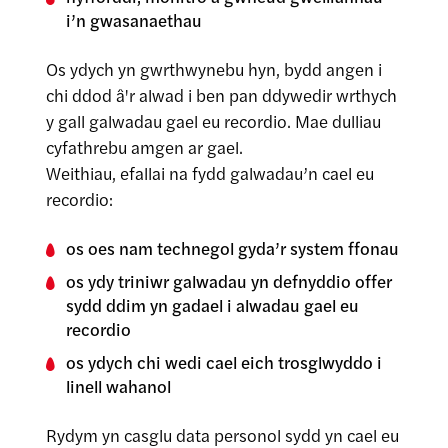
i’n gwasanaethau
Os ydych yn gwrthwynebu hyn, bydd angen i
chi ddod â'r alwad i ben pan ddywedir wrthych
y gall galwadau gael eu recordio. Mae dulliau
cyfathrebu amgen ar gael.
Weithiau, efallai na fydd galwadau’n cael eu
recordio:
os oes nam technegol gyda’r system ffonau
os ydy triniwr galwadau yn defnyddio offer
sydd ddim yn gadael i alwadau gael eu
recordio
os ydych chi wedi cael eich trosglwyddo i
linell wahanol
Rydym yn casglu data personol sydd yn cael eu