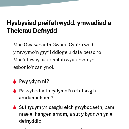
Hysbysiad preifatrwydd, ymwadiad a
Thelerau Defnydd
Mae Gwasanaeth Gwaed Cymru wedi
ymrwymo'n gryf i ddiogelu data personol.
Mae'r hysbysiad preifatrwydd hwn yn
esbonio'r canlynol:
Pwy ydym ni?
Pa wybodaeth rydyn ni'n ei chasglu
amdanoch chi?
Sut rydym yn casglu eich gwybodaeth, pam
mae ei hangen arnom, a sut y byddwn yn ei
defnyddio.