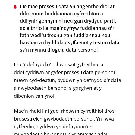
Lle mae prosesu data yn angenrheidiol at
ddibenion buddiannau cyfreithlon a
ddilynir gennym ni neu gan drydydd parti,
ac eithrio lle mae’r cyfryw fuddiannau o'r
fath wedi’u trechu gan fuddiannau neu
hawliau a rhyddidau sylfaenol y testun data
sy'n mynnu diogelu data personol
I roi'r defnydd o'r chwe sail gyfreithiol a
ddefnyddiwn ar gyfer prosesu data personol
mewn cyd-destun, byddwn yn defnyddio'r data
a'r wybodaeth bersonol a gasglwn at y
dibenion canlynol:
Mae'n rhaid i ni gael rheswm cyfreithiol dros
brosesu eich gwybodaeth bersonol. Yn fwyaf
cyffredin, byddwn yn defnyddio'ch
gwybodaeth bersonol yn yr amgylchiadau