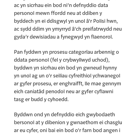
ac yn sicrhau ein bod ni’n defnyddio data
personol mewn ffordd neu at ddiben y
byddech yn ei ddisgwyl yn unol â'r Polisi hwn,
ac sydd ddim yn ymyrryd â'ch preifatrwydd neu
gyda’r dewisiadau a fynegwyd yn flaenorol.
Pan fyddwn yn prosesu categorïau arbennig o
ddata personol (fel y crybwyllwyd uchod),
byddwn yn sicrhau ein bod yn gwneud hynny
yn unol ag un o'r seiliau cyfreithiol ychwanegol
ar gyfer prosesu, er enghraifft, lle mae gennym
eich caniatâd penodol neu ar gyfer cyflawni
tasg er budd y cyhoedd.
Byddwn ond yn defnyddio eich gwybodaeth
bersonol at y dibenion y gwnaethom ei chasglu
ar eu cyfer, oni bai ein bod o'r farn bod angen i