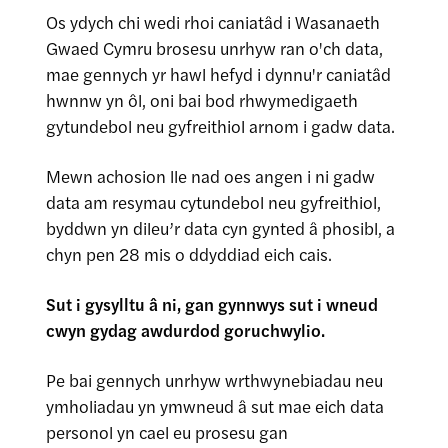
Os ydych chi wedi rhoi caniatâd i Wasanaeth
Gwaed Cymru brosesu unrhyw ran o'ch data,
mae gennych yr hawl hefyd i dynnu'r caniatâd
hwnnw yn ôl, oni bai bod rhwymedigaeth
gytundebol neu gyfreithiol arnom i gadw data.
Mewn achosion lle nad oes angen i ni gadw
data am resymau cytundebol neu gyfreithiol,
byddwn yn dileu’r data cyn gynted â phosibl, a
chyn pen 28 mis o ddyddiad eich cais.
Sut i gysylltu â ni, gan gynnwys sut i wneud
cwyn gydag awdurdod goruchwylio.
Pe bai gennych unrhyw wrthwynebiadau neu
ymholiadau yn ymwneud â sut mae eich data
personol yn cael eu prosesu gan