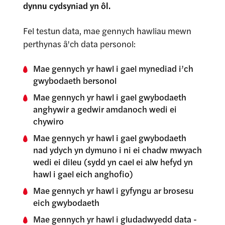
dynnu cydsyniad yn ôl.
Fel testun data, mae gennych hawliau mewn
perthynas â'ch data personol:
Mae gennych yr hawl i gael mynediad i’ch
gwybodaeth bersonol
Mae gennych yr hawl i gael gwybodaeth
anghywir a gedwir amdanoch wedi ei
chywiro
Mae gennych yr hawl i gael gwybodaeth
nad ydych yn dymuno i ni ei chadw mwyach
wedi ei dileu (sydd yn cael ei alw hefyd yn
hawl i gael eich anghofio)
Mae gennych yr hawl i gyfyngu ar brosesu
eich gwybodaeth
Mae gennych yr hawl i gludadwyedd data -