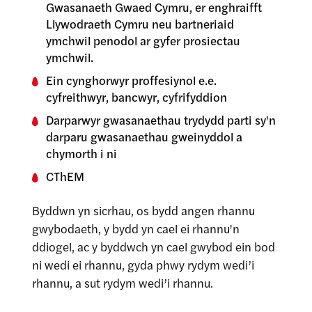
Gwasanaeth Gwaed Cymru, er enghraifft
Llywodraeth Cymru neu bartneriaid
ymchwil penodol ar gyfer prosiectau
ymchwil.
Ein cynghorwyr proffesiynol e.e.
cyfreithwyr, bancwyr, cyfrifyddion
Darparwyr gwasanaethau trydydd parti sy'n
darparu gwasanaethau gweinyddol a
chymorth i ni
CThEM
Byddwn yn sicrhau, os bydd angen rhannu
gwybodaeth, y bydd yn cael ei rhannu'n
ddiogel, ac y byddwch yn cael gwybod ein bod
ni wedi ei rhannu, gyda phwy rydym wedi’i
rhannu, a sut rydym wedi’i rhannu.