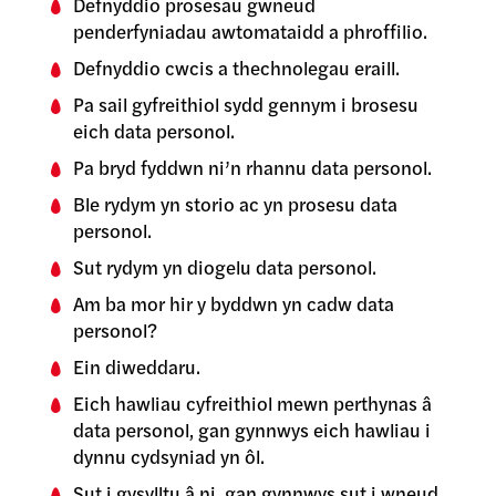
Defnyddio prosesau gwneud
penderfyniadau awtomataidd a phroffilio.
Defnyddio cwcis a thechnolegau eraill.
Pa sail gyfreithiol sydd gennym i brosesu
eich data personol.
Pa bryd fyddwn ni’n rhannu data personol.
Ble rydym yn storio ac yn prosesu data
personol.
Sut rydym yn diogelu data personol.
Am ba mor hir y byddwn yn cadw data
personol?
Ein diweddaru.
Eich hawliau cyfreithiol mewn perthynas â
data personol, gan gynnwys eich hawliau i
dynnu cydsyniad yn ôl.
Sut i gysylltu â ni, gan gynnwys sut i wneud