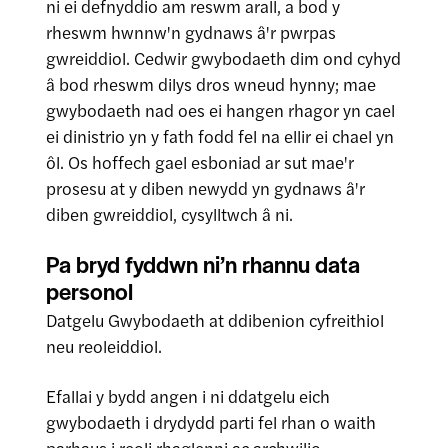
ni ei defnyddio am reswm arall, a bod y
rheswm hwnnw'n gydnaws â'r pwrpas
gwreiddiol. Cedwir gwybodaeth dim ond cyhyd
â bod rheswm dilys dros wneud hynny; mae
gwybodaeth nad oes ei hangen rhagor yn cael
ei dinistrio yn y fath fodd fel na ellir ei chael yn
ôl. Os hoffech gael esboniad ar sut mae'r
prosesu at y diben newydd yn gydnaws â'r
diben gwreiddiol, cysylltwch â ni.
Pa bryd fyddwn ni’n rhannu data
personol
Datgelu Gwybodaeth at ddibenion cyfreithiol
neu reoleiddiol.
Efallai y bydd angen i ni ddatgelu eich
gwybodaeth i drydydd parti fel rhan o waith