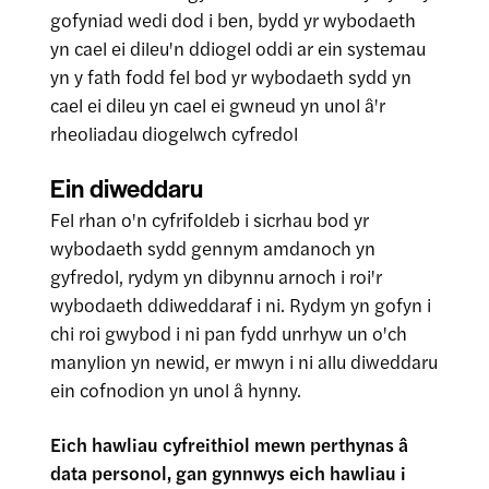
gofyniad wedi dod i ben, bydd yr wybodaeth
yn cael ei dileu'n ddiogel oddi ar ein systemau
yn y fath fodd fel bod yr wybodaeth sydd yn
cael ei dileu yn cael ei gwneud yn unol â'r
rheoliadau diogelwch cyfredol
Ein diweddaru
Fel rhan o'n cyfrifoldeb i sicrhau bod yr
wybodaeth sydd gennym amdanoch yn
gyfredol, rydym yn dibynnu arnoch i roi'r
wybodaeth ddiweddaraf i ni. Rydym yn gofyn i
chi roi gwybod i ni pan fydd unrhyw un o'ch
manylion yn newid, er mwyn i ni allu diweddaru
ein cofnodion yn unol â hynny.
Eich hawliau cyfreithiol mewn perthynas â
data personol, gan gynnwys eich hawliau i