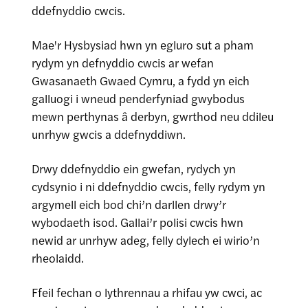
ddefnyddio cwcis.
Mae'r Hysbysiad hwn yn egluro sut a pham
rydym yn defnyddio cwcis ar wefan
Gwasanaeth Gwaed Cymru, a fydd yn eich
galluogi i wneud penderfyniad gwybodus
mewn perthynas â derbyn, gwrthod neu ddileu
unrhyw gwcis a ddefnyddiwn.
Drwy ddefnyddio ein gwefan, rydych yn
cydsynio i ni ddefnyddio cwcis, felly rydym yn
argymell eich bod chi’n darllen drwy’r
wybodaeth isod. Gallai’r polisi cwcis hwn
newid ar unrhyw adeg, felly dylech ei wirio’n
rheolaidd.
Ffeil fechan o lythrennau a rhifau yw cwci, ac