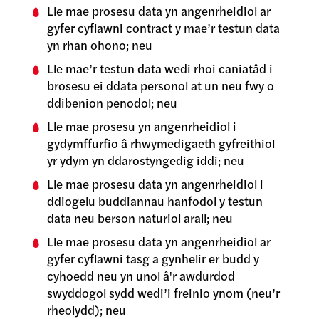
Lle mae prosesu data yn angenrheidiol ar
gyfer cyflawni contract y mae’r testun data
yn rhan ohono; neu
Lle mae’r testun data wedi rhoi caniatâd i
brosesu ei ddata personol at un neu fwy o
ddibenion penodol; neu
Lle mae prosesu yn angenrheidiol i
gydymffurfio â rhwymedigaeth gyfreithiol
yr ydym yn ddarostyngedig iddi; neu
Lle mae prosesu data yn angenrheidiol i
ddiogelu buddiannau hanfodol y testun
data neu berson naturiol arall; neu
Lle mae prosesu data yn angenrheidiol ar
gyfer cyflawni tasg a gynhelir er budd y
cyhoedd neu yn unol â'r awdurdod
swyddogol sydd wedi’i freinio ynom (neu’r
rheolydd); neu